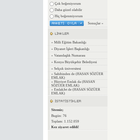
Çok beğeniyorum
Daha güzel olabilir
Hiç beğenmiyorum
Sonuçlar »
»
Milli Eğitim Bakanlığı
»
Diyanet İşleri Başkanlığı
»
Vatandaşlık Numarası
»
Konya Büyükşehir Belediyesi
»
Selçuk üniversitesi
»
Sahibinden de (HASAN SÖZÜER
EMLAK)
»
Hürriyet Emlak da (HASAN
SÖZÜER EMLAK)
»
EmlakJet de (HASAN SÖZÜER
EMLAK)
Sitemiz;
Bugün: 76
Toplam: 1.152.059
Kez ziyaret edildi!