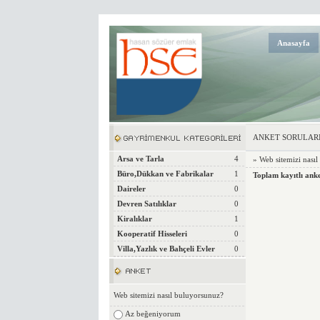
Anasayfa
ANKET SORULAR
Arsa ve Tarla
4
» Web sitemizi nası
Büro,Dükkan ve Fabrikalar
1
Toplam kayıtlı anke
Daireler
0
Devren Satılıklar
0
Kiralıklar
1
Kooperatif Hisseleri
0
Villa,Yazlık ve Bahçeli Evler
0
Web sitemizi nasıl buluyorsunuz?
Az beğeniyorum