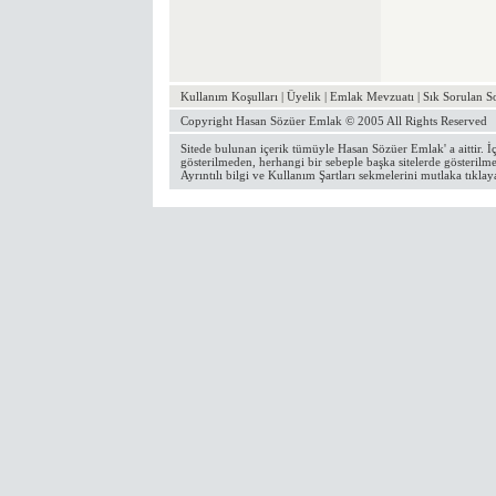
Kullanım Koşulları
|
Üyelik
|
Emlak Mevzuatı
|
Sık Sorulan S
Copyright
Hasan Sözüer Emlak
© 2005 All Rights Reserved
Sitede bulunan içerik tümüyle
Hasan Sözüer Emlak
' a aittir
gösterilmeden, herhangi bir sebeple başka sitelerde gösterilme
Ayrıntılı bilgi ve Kullanım Şartları
sekmelerini mutlaka tıklay