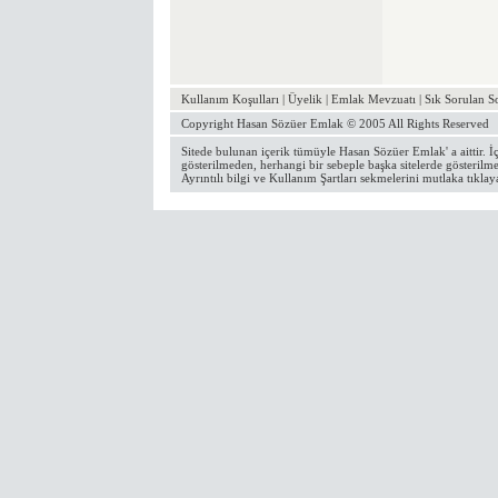
Kullanım Koşulları
|
Üyelik
|
Emlak Mevzuatı
|
Sık Sorulan S
Copyright
Hasan Sözüer Emlak
© 2005 All Rights Reserved
Sitede bulunan içerik tümüyle
Hasan Sözüer Emlak
' a aittir
gösterilmeden, herhangi bir sebeple başka sitelerde gösterilme
Ayrıntılı bilgi ve Kullanım Şartları
sekmelerini mutlaka tıklay