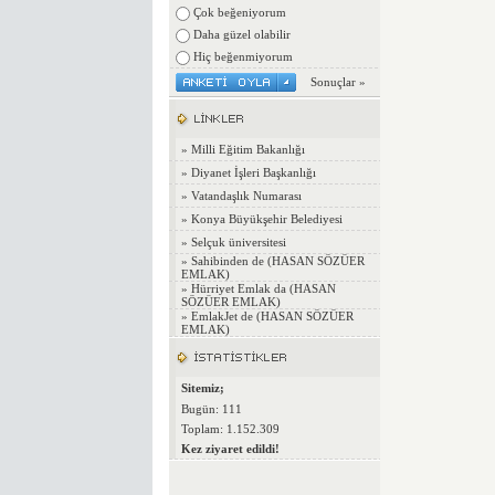
Çok beğeniyorum
Daha güzel olabilir
Hiç beğenmiyorum
Sonuçlar »
»
Milli Eğitim Bakanlığı
»
Diyanet İşleri Başkanlığı
»
Vatandaşlık Numarası
»
Konya Büyükşehir Belediyesi
»
Selçuk üniversitesi
»
Sahibinden de (HASAN SÖZÜER
EMLAK)
»
Hürriyet Emlak da (HASAN
SÖZÜER EMLAK)
»
EmlakJet de (HASAN SÖZÜER
EMLAK)
Sitemiz;
Bugün: 111
Toplam: 1.152.309
Kez ziyaret edildi!