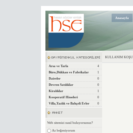
Anasayfa
KULLANIM KOŞU
Arsa ve Tarla
4
Büro,Dükkan ve Fabrikalar
1
Daireler
0
Devren Satılıklar
0
Kiralıklar
1
Kooperatif Hisseleri
0
Villa,Yazlık ve Bahçeli Evler
0
Web sitemizi nasıl buluyorsunuz?
Az beğeniyorum