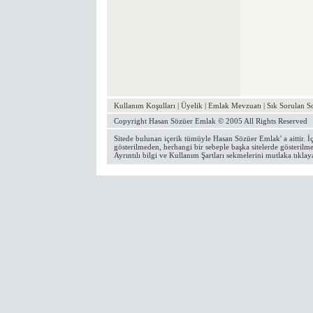
Kullanım Koşulları
|
Üyelik
|
Emlak Mevzuatı
|
Sık Sorulan S
Copyright
Hasan Sözüer Emlak
© 2005 All Rights Reserved
Sitede bulunan içerik tümüyle
Hasan Sözüer Emlak
' a aittir
gösterilmeden, herhangi bir sebeple başka sitelerde gösterilme
Ayrıntılı bilgi ve Kullanım Şartları
sekmelerini mutlaka tıklay