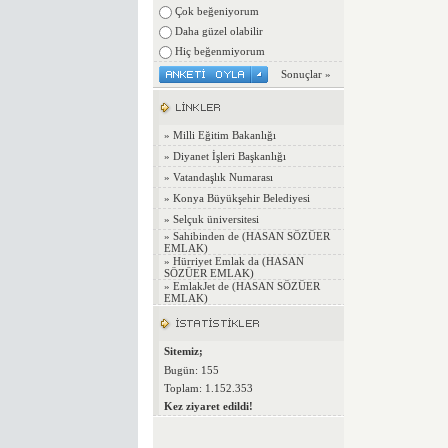
Çok beğeniyorum
Daha güzel olabilir
Hiç beğenmiyorum
Sonuçlar »
»
Milli Eğitim Bakanlığı
»
Diyanet İşleri Başkanlığı
»
Vatandaşlık Numarası
»
Konya Büyükşehir Belediyesi
»
Selçuk üniversitesi
»
Sahibinden de (HASAN SÖZÜER
EMLAK)
»
Hürriyet Emlak da (HASAN
SÖZÜER EMLAK)
»
EmlakJet de (HASAN SÖZÜER
EMLAK)
Sitemiz;
Bugün: 155
Toplam: 1.152.353
Kez ziyaret edildi!