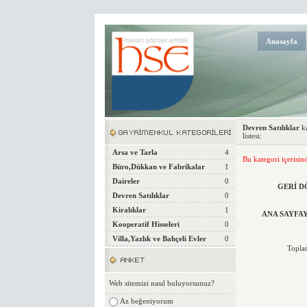
Anasayfa
Devren Satılıklar
ka
listesi:
Arsa ve Tarla
4
Bu kategori içerisi
Büro,Dükkan ve Fabrikalar
1
Daireler
0
GERİ D
Devren Satılıklar
0
Kiralıklar
1
ANA SAYFAY
Kooperatif Hisseleri
0
Villa,Yazlık ve Bahçeli Evler
0
Topla
Web sitemizi nasıl buluyorsunuz?
Az beğeniyorum